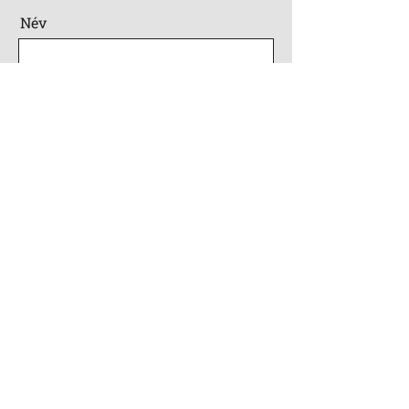
Név
Email
Üzenet
KÜLD