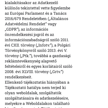
kialakításakor az Adatkezelő
különös tekintettel vette figyelembe
az Európai Parlament és a Tanács
2016/679 Rendeletében („Általános
Adatvédelmi Rendelet” vagy
„GDPR”), az információs
önrendelkezési jogról és az
információszabadságról szóló 2011.
évi CXII. törvény („Infotv.”), a Polgári
Törvénykönyvről szóló 2013. évi V.
törvény („Ptk.”), továbbá a gazdasági
reklámtevékenység alapvető
feltételeiről és egyes korlátairól szóló
2008. évi XLVIII. törvény („Grtv.”)
rendelkezéseit.
Ellenkező tájékoztatás hiányában a
Tájékoztató hatálya nem terjed ki
olyan weboldalak, szolgáltatók
szolgáltatásaira és adatkezeléseire,
melyekre a Weboldalakon található