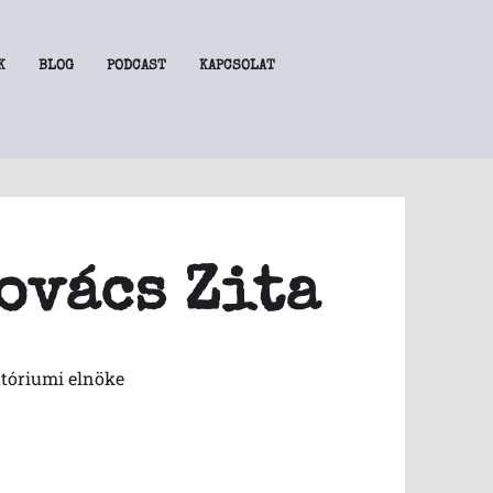
K
BLOG
PODCAST
KAPCSOLAT
ovács Zita
atóriumi elnöke