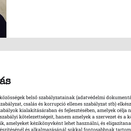
ás
s közösségek belső szabályzatainak (adatvédelmi dokumentác
zabályzat, csalás és korrupció ellenes szabályzat stb) elkés
bályok kialakításáraban és fejlesztésében, amelyek célja 
ogszabályi kötelezettségeit, hanem amelyek a szervezet és a 
ik, amelyeket kézikönyvként lehet használni, és eligazítan
lkészítésénél és alkalmazásánál sokkal fontosabbnak tarto