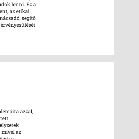
udok lenni. Ez a
nt, az etikai
nácsadó, segítő
 érvényesülését.
lémáira azzal,
tett
elyzetek
, mivel az
ősíti a