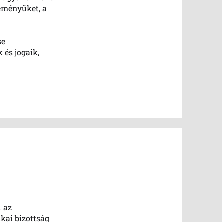
leményüket, a
se
 és jogaik,
n az
kai bizottság