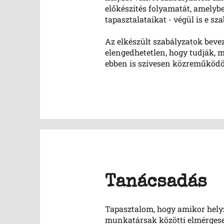
előkészítés folyamatát, amelybe 
tapasztalataikat - végül is e sz
Az elkészült szabályzatok beve
elengedhetetlen, hogy tudják, m
ebben is szívesen közreműköd
Tanácsadás
Tapasztalom, hogy amikor helyzet
munkatársak közötti elmérgesed