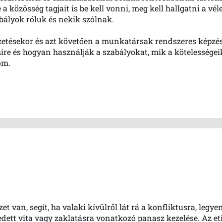
a közösség tagjait is be kell vonni, meg kell hallgatni a vé
abályok róluk és nekik szólnak.
zetésekor és azt követően a munkatársak rendszeres képzé
ire és hogyan használják a szabályokat, mik a kötelességeik
öm.
 van, segít, ha valaki kívülről lát rá a konfliktusra, legye
ett vita vagy zaklatásra vonatkozó panasz kezelése. Az eti