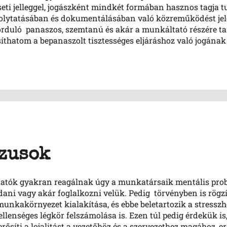
eti jelleggel, jogászként mindkét formában hasznos tagja t
olytatásában és dokumentálásában való közreműködést jele
orduló panaszos, szemtanú és akár a munkáltató részére ta
tosíthatom a bepanaszolt tisztességes eljáráshoz való jogának
zusok
atók gyakran reagálnak úgy a munkatársaik mentális prob
ni vagy akár foglalkozni velük. Pedig törvényben is rögzí
munkakörnyezet kialakítása, és ebbe beletartozik a stresszh
llenséges légkör felszámolása is. Ezen túl pedig érdekük is
ősíti a lojalitást a vezetőhöz és a szervezethez magához, er