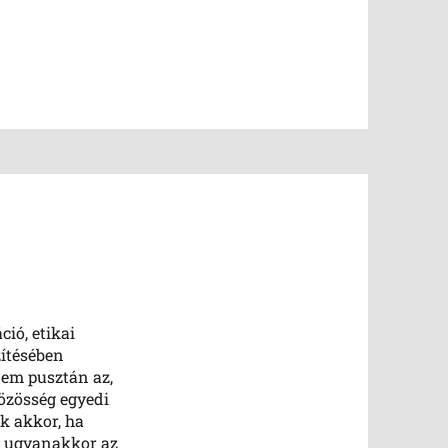
ió, etikai
zítésében
nem pusztán az,
közösség egyedi
ak akkor, ha
m ugyanakkor az