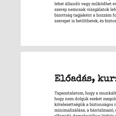
lehet állandó vagy működhet es
szerep nemcsak vizsgálatok lef
bizottság tagjaként a hozzám f
szerepet is betölthetek, és biz
Előadás, kur
Tapasztalatom, hogy a munkált
hogy nem dolguk ezeket megolda
kötelezettségük a biztonságos 
minimalizálása, a bántalmazó, e
elfogadó-demokratikus légkör er