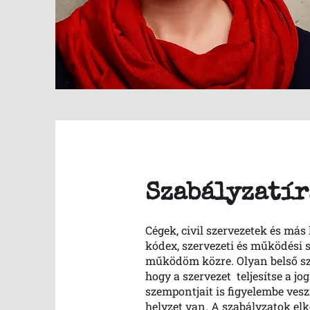
Szabályzatír
Cégek, civil szervezetek és má
kódex, szervezeti és működési s
működöm közre. Olyan belső sza
hogy a szervezet teljesítse a j
szempontjait is figyelembe vesz
helyzet van. A szabályzatok e