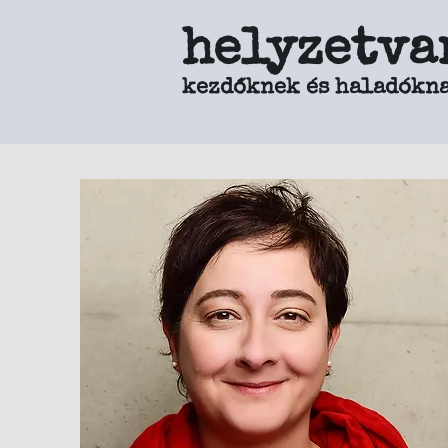
helyzetva
kezdőknek és haladókn