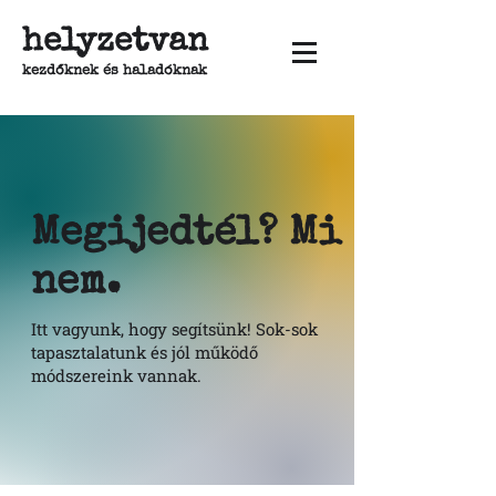
helyzetvan
kezdőknek és haladóknak
Megijedtél? Mi
nem.
Itt vagyunk, hogy segítsünk! Sok-sok
tapasztalatunk és jól működő
módszereink vannak.