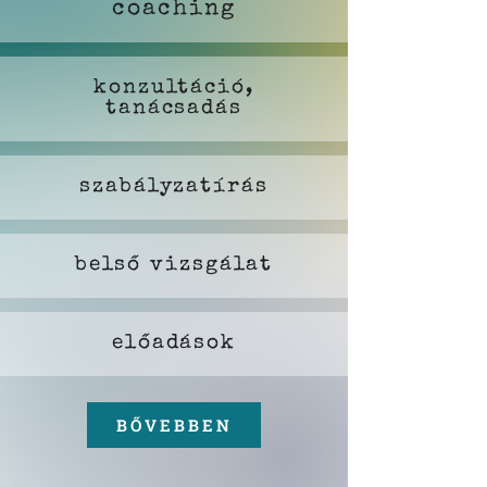
coaching
konzultáció,
tanácsadás
szabályzatírás
belső vizsgálat
előadások
BŐVEBBEN