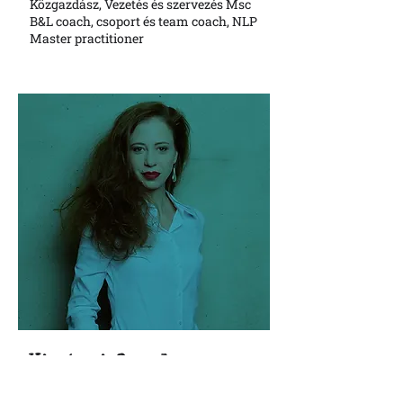
Közgazdász, Vezetés és szervezés Msc
B&L coach, csoport és team coach, NLP
Master practitioner
Virányi Orsolya
Kommunikációs tanácsadó