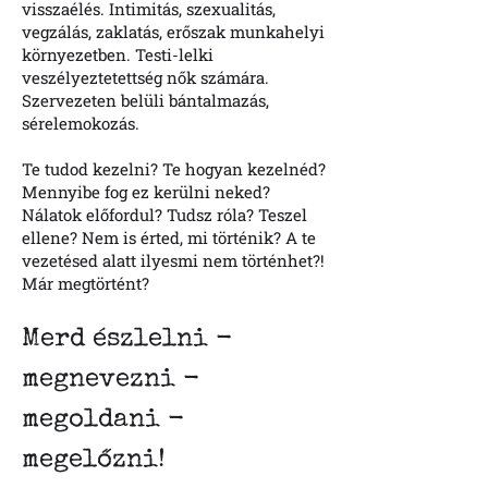
visszaélés. Intimitás, szexualitás,
vegzálás, zaklatás, erőszak munkahelyi
környezetben. Testi-lelki
veszélyeztetettség nők számára.
Szervezeten belüli bántalmazás,
sérelemokozás.
Te tudod kezelni? Te hogyan kezelnéd?
Mennyibe fog ez kerülni neked?
Nálatok előfordul? Tudsz róla? Teszel
ellene? Nem is érted, mi történik? A te
vezetésed alatt ilyesmi nem történhet?!
Már megtörtént?
Merd észlelni -
megnevezni -
megoldani -
megelőzni!