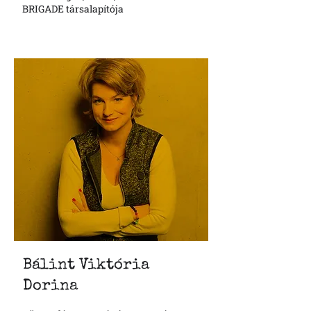
BRIGADE társalapítója
Bálint V
iktória
Dorina