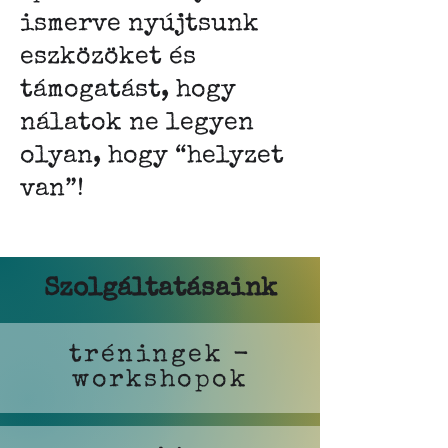
ismerve nyújtsunk
eszközöket és
támogatást, hogy
nálatok ne legyen
olyan, hogy “helyzet
van”!
Szolgáltatásaink
tréningek -
workshopok