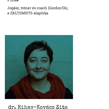
Phd.
Jogász, tréner és coach (GordonTA),
a ZKLTSMNTS alapítója
dr. Rihay-Ková
cs Zita